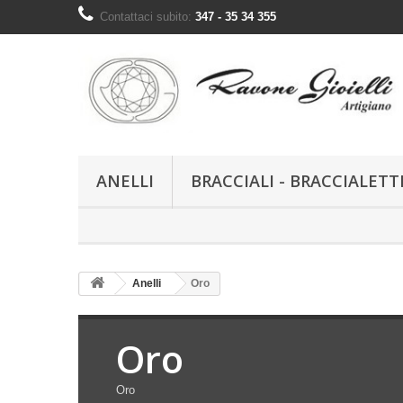
Contattaci subito:
347 - 35 34 355
ANELLI
BRACCIALI - BRACCIALETT
Anelli
Oro
Oro
Oro