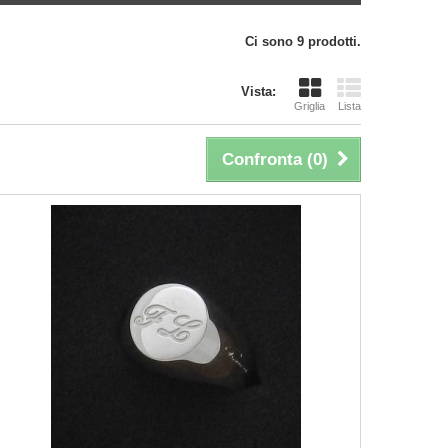
Ci sono 9 prodotti.
Vista:
Griglia
Lista
Confronta (
0
)