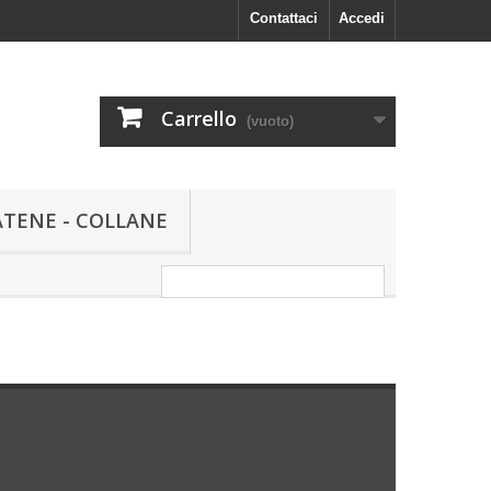
Contattaci
Accedi
Carrello
(vuoto)
ATENE - COLLANE